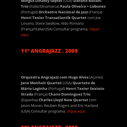
Mingus Dinasty Septet
(USA)
Stefano Bollani
Trio
(Italia/Dinamarca)
Paula Oliveira + Lisbones
(Portugal)
Orchestre Nacional de Jazz
(França)
Henri Texier Transatlantik Quartet
com Joe
Lovano, Steve Swallow, Aldo Romano
(França/Italia/USA) Consultar programa,
clique
aqui
.
11º ANGRAJAZZ . 2009
Orquestra Angrajazz com Hugo Alves
(Açores)
Jane Monheit Quartet
(USA)
Quarteto de
Mário Laginha
(Portugal)
Henri Texier Sexteto
Strada
(França)
Chano Dominguez Trio
(Espanha)
Charles Lloyd New Quartet
com
Jason Moran, Reuben Rogers and Eric Harland
(USA) Consultar programa,
clique aqui
.